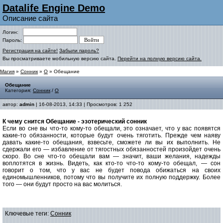
Datalife Engine Demo
Описание сайта
Логин:
Пароль:
Регистрация на сайте!
Забыли пароль?
Вы просматриваете мобильную версию сайта.
Перейти на полную версию сайта.
Магия
»
Сонник
»
О
» Обещание
Обещание
Категория:
Сонник
/
О
автор:
admin
| 16-08-2013, 14:33 | Просмотров: 1 252
К чему снится Обещание - эзотерический сонник
Если во сне вы что-то кому-то обещали, это означает, что у вас появятся
какие-то обязанности, которые будут очень тяготить. Прежде чем наяву
давать какие-то обещания, взвесьте, сможете ли вы их выполнить. Не
сдержали его — избавление от тягостных обязанностей произойдет очень
скоро. Во сне что-то обещали вам — значит, ваши желания, надежды
воплотятся в жизнь. Видеть, как кто-то что-то кому-то обещал, — сон
говорит о том, что у вас не будет повода обижаться на своих
единомышленников, потому что вы получите их полную поддержку. Более
того — они будут просто на вас молиться.
Ключевые теги:
Сонник