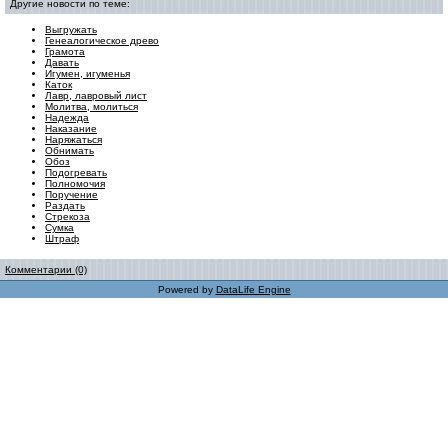
Другие новости по теме:
Выгружать
Генеалогическое древо
Грамота
Давать
Игумен, игуменья
Каток
Лавр, лавровый лист
Молитва, молиться
Надежда
Наказание
Наряжаться
Обнимать
Обоз
Подогревать
Полномочия
Поручение
Раздать
Стрекоза
Сумка
Штраф
Комментарии (0)
Powered by
DataLife Engine