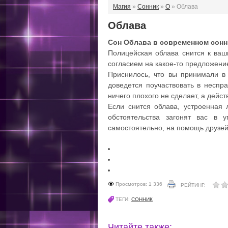
Магия
»
Сонник
»
О
» Облава
Облава
Сон Облава в современном сонн
Полицейская облава снится к ваш
согласием на какое-то предложени
Приснилось, что вы принимали в 
доведется поучаствовать в неспра
ничего плохого не сделает, а дейс
Если снится облава, устроенная 
обстоятельства загонят вас в 
самостоятельно, на помощь друзей
Просмотров: 1 336
РЕЙТИНГ:
ТЕГИ:
СОННИК
Читайте также: