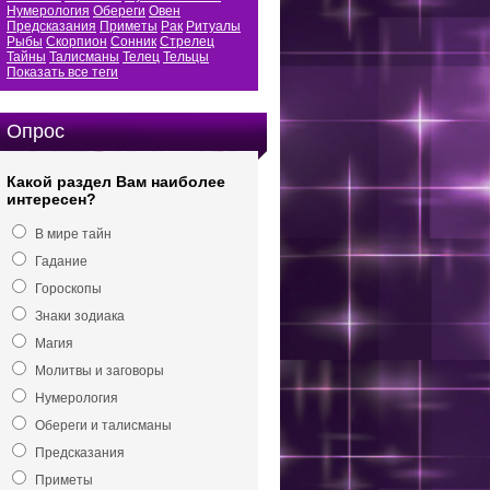
Нумерология
Обереги
Овен
Предсказания
Приметы
Рак
Ритуалы
Рыбы
Скорпион
Сонник
Стрелец
Тайны
Талисманы
Телец
Тельцы
Показать все теги
Опрос
Какой раздел Вам наиболее
интересен?
В мире тайн
Гадание
Гороскопы
Знаки зодиака
Магия
Молитвы и заговоры
Нумерология
Обереги и талисманы
Предсказания
Приметы