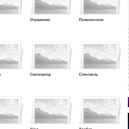
Отражение
Позвоночник
я
Синтезатор
Спектакль