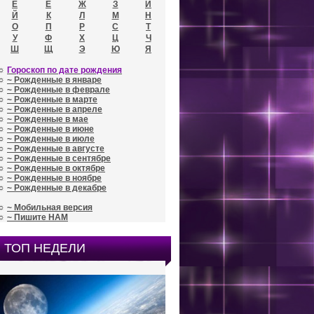
Е
Ё
Ж
З
И
Й
К
Л
М
Н
О
П
Р
С
Т
У
Ф
Х
Ц
Ч
Ш
Щ
Э
Ю
Я
☼
Гороскоп по дате рождения
☼
~ Рожденные в январе
☼
~ Рожденные в феврале
☼
~ Рожденные в марте
☼
~ Рожденные в апреле
☼
~ Рожденные в мае
☼
~ Рожденные в июне
☼
~ Рожденные в июле
☼
~ Рожденные в августе
☼
~ Рожденные в сентябре
☼
~ Рожденные в октябре
☼
~ Рожденные в ноябре
☼
~ Рожденные в декабре
☼
~ Мобильная версия
☼
~ Пишите НАМ
ТОП НЕДЕЛИ