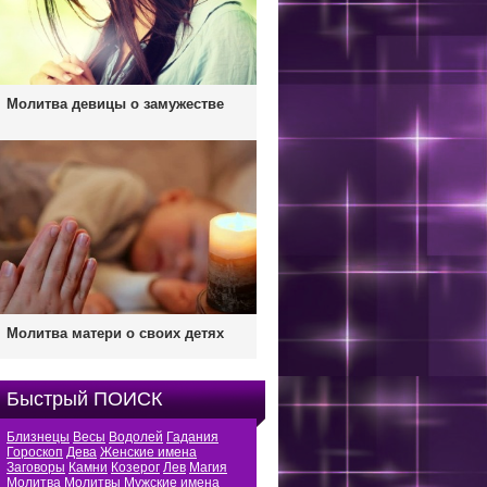
Молитва девицы о замужестве
Молитва матери о своих детях
Быстрый ПОИСК
Близнецы
Весы
Водолей
Гадания
Гороскоп
Дева
Женские имена
Заговоры
Камни
Козерог
Лев
Магия
Молитва
Молитвы
Мужские имена