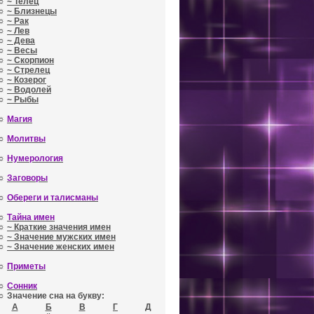
☼
~ Телец
☼
~ Близнецы
☼
~ Рак
☼
~ Лев
☼
~ Дева
☼
~ Весы
☼
~ Скорпион
☼
~ Стрелец
☼
~ Козерог
☼
~ Водолей
☼
~ Рыбы
☼
Магия
☼
Молитвы
☼
Нумерология
☼
Заговоры
☼
Обереги и талисманы
☼
Тайна имен
☼
~ Краткие значения имен
☼
~ Значение мужских имен
☼
~ Значение женских имен
☼
Приметы
☼
Сонник
☼ Значение сна на букву:
А
Б
В
Г
Д