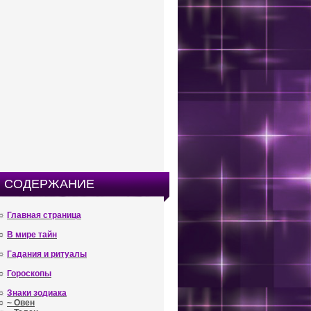
СОДЕРЖАНИЕ
☼
Главная страница
☼
В мире тайн
☼
Гадания и ритуалы
☼
Гороскопы
☼
Знаки зодиака
☼
~ Овен