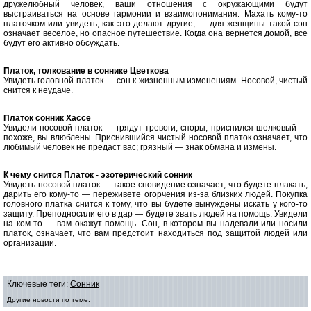
дружелюбный человек, ваши отношения с окружающими будут
выстраиваться на основе гармонии и взаимопонимания
.
Махать кому-то
платочком или увидеть, как это делают другие, — для женщины такой сон
означает веселое, но опасное путешествие. Когда она вернется домой, все
будут его активно обсуждать.
Платок, толкование в соннике Цветкова
Увидеть головной платок — сон к жизненным изменениям. Носовой, чистый
снится к неудаче.
Платок cонник Хассе
Увидели носовой платок — грядут тревоги, споры; приснился шелковый —
похоже, вы влюблены. Приснившийся чистый носовой платок означает, что
любимый человек не предаст вас; грязный — знак обмана и измены.
К чему снится Платок - эзотерический сонник
Увидеть носовой платок — такое сновидение означает, что будете плакать;
дарить его кому-то — переживете огорчения из-за близких людей. Покупка
головного платка снится к тому, что вы будете вынуждены искать у кого-то
защиту. Преподносили его в дар — будете звать людей на помощь. Увидели
на ком-то — вам окажут помощь. Сон, в котором вы надевали или носили
платок, означает, что вам предстоит находиться под защитой людей или
организации.
Ключевые теги:
Сонник
Другие новости по теме: