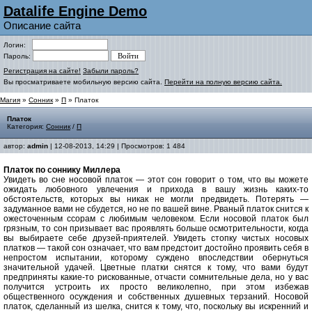
Datalife Engine Demo
Описание сайта
Логин:
Пароль:
Регистрация на сайте!
Забыли пароль?
Вы просматриваете мобильную версию сайта.
Перейти на полную версию сайта.
Магия
»
Сонник
»
П
» Платок
Платок
Категория:
Сонник
/
П
автор:
admin
| 12-08-2013, 14:29 | Просмотров: 1 484
Платок по соннику Миллера
Увидеть во сне носовой платок — этот сон говорит о том, что вы можете
ожидать любовного увлечения и прихода в вашу жизнь каких-то
обстоятельств, которых вы никак не могли предвидеть. Потерять —
задуманное вами не сбудется, но не по вашей вине. Рваный платок снится к
ожесточенным ссорам с любимым человеком. Если носовой платок был
грязным, то сон призывает вас проявлять больше осмотрительности, когда
вы выбираете себе друзей-приятелей. Увидеть стопку чистых носовых
платков — такой сон означает, что вам предстоит достойно проявить себя в
непростом испытании, которому суждено впоследствии обернуться
значительной удачей. Цветные платки снятся к тому, что вами будут
предприняты какие-то рискованные, отчасти сомнительные дела, но у вас
получится устроить их просто великолепно, при этом избежав
общественного осуждения и собственных душевных терзаний. Носовой
платок, сделанный из шелка, снится к тому, что, поскольку вы искренний и