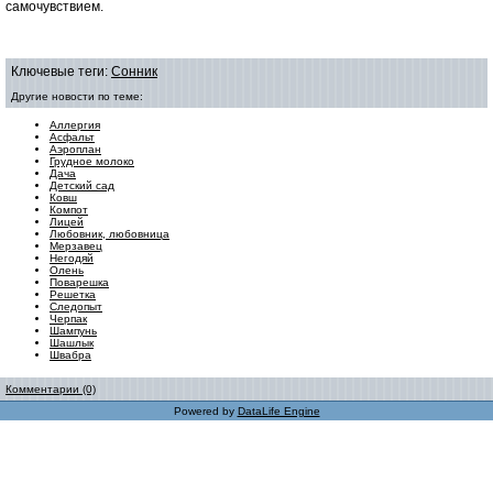
самочувствием.
Ключевые теги:
Сонник
Другие новости по теме:
Аллергия
Асфальт
Аэроплан
Грудное молоко
Дача
Детский сад
Ковш
Компот
Лицей
Любовник, любовница
Мерзавец
Негодяй
Олень
Поварешка
Решетка
Следопыт
Черпак
Шампунь
Шашлык
Швабра
Комментарии (0)
Powered by
DataLife Engine