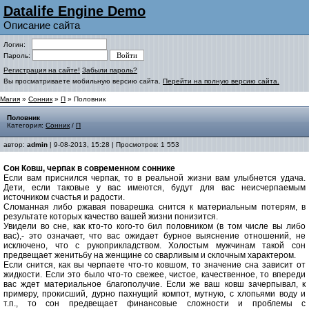
Datalife Engine Demo
Описание сайта
Логин:
Пароль:
Регистрация на сайте!
Забыли пароль?
Вы просматриваете мобильную версию сайта.
Перейти на полную версию сайта.
Магия
»
Сонник
»
П
» Половник
Половник
Категория:
Сонник
/
П
автор:
admin
| 9-08-2013, 15:28 | Просмотров: 1 553
Сон Ковш, черпак в современном соннике
Если вам приснился черпак, то в реальной жизни вам улыбнется удача.
Дети, если таковые у вас имеются, будут для вас неисчерпаемым
источником счастья и радости.
Сломанная либо ржавая поварешка снится к материальным потерям, в
результате которых качество вашей жизни понизится.
Увидели во сне, как кто-то кого-то бил половником (в том числе вы либо
вас),- это означает, что вас ожидает бурное выяснение отношений, не
исключено, что с рукоприкладством. Холостым мужчинам такой сон
предвещает женитьбу на женщине со сварливым и склочным характером.
Если снится, как вы черпаете что-то ковшом, то значение сна зависит от
жидкости. Если это было что-то свежее, чистое, качественное, то впереди
вас ждет материальное благополучие. Если же ваш ковш зачерпывал, к
примеру, прокисший, дурно пахнущий компот, мутную, с хлопьями воду и
т.п
.
, то сон предвещает финансовые сложности и проблемы с