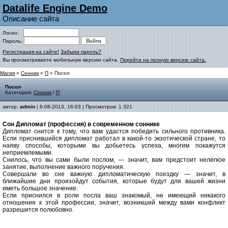
Datalife Engine Demo
Описание сайта
Логин:
Пароль:
Регистрация на сайте!
Забыли пароль?
Вы просматриваете мобильную версию сайта.
Перейти на полную версию сайта.
Магия
»
Сонник
»
П
» Посол
Посол
Категория:
Сонник
/
П
автор:
admin
| 6-08-2013, 16:03 | Просмотров: 1 321
Сон Дипломат (профессия) в современном соннике
Дипломат снится к тому, что вам удастся победить сильного противника.
Если приснившийся дипломат работал в какой-то экзотической стране, то
наяву способы, которыми вы добьетесь успеха, многим покажутся
неприемлемыми.
Снилось, что вы сами были послом, — значит, вам предстоит нелегкое
занятие, выполнение важного поручения.
Совершали во сне важную дипломатическую поездку — значит, в
ближайшие дни произойдут события, которые будут для вашей жизни
иметь большое значение.
Если приснился в роли посла ваш знакомый, не имеющий никакого
отношения к этой профессии, значит, возникший между вами конфликт
разрешится полюбовно.