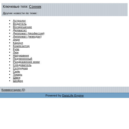
Ключевые теги:
Сонник
Другие новости по теме:
Астролог
Водитель
Воскрешение
Дерматит
Дипломат (профессия)
Дипломат (чемодан)
Дядя
Караул
Композитор
Купе
Люк
Нарукавник
Подчиненный
Раздражение кожи
Следователь
Сотрудник
Сыпь
Токарь
Швея
Шофер
Комментарии (0)
Powered by
DataLife Engine