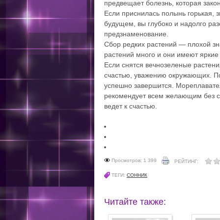
предвещает болезнь, которая зако
Если приснилась полынь горькая, з
будущем, вы глубоко и надолго раз
предзнаменование.
Сбор редких растений — плохой зн
растений много и они имеют яркие
Если снятся вечнозеленые растения
счастью, уважению окружающих. П
успешно завершится. Мореплаватели
рекомендует всем желающим без с
ведет к счастью.
Просмотров: 1 399
РЕЙТИНГ:
ТЕГИ:
СОННИК
Читайте также: