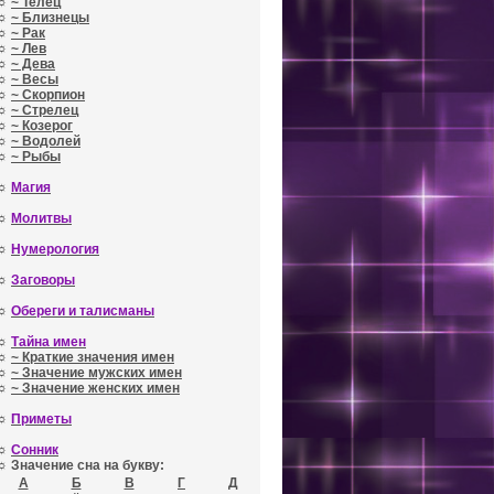
☼
~ Телец
☼
~ Близнецы
☼
~ Рак
☼
~ Лев
☼
~ Дева
☼
~ Весы
☼
~ Скорпион
☼
~ Стрелец
☼
~ Козерог
☼
~ Водолей
☼
~ Рыбы
☼
Магия
☼
Молитвы
☼
Нумерология
☼
Заговоры
☼
Обереги и талисманы
☼
Тайна имен
☼
~ Краткие значения имен
☼
~ Значение мужских имен
☼
~ Значение женских имен
☼
Приметы
☼
Сонник
☼ Значение сна на букву:
А
Б
В
Г
Д