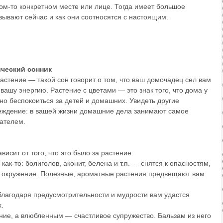
ком-то конкретном месте или лице. Тогда имеет большое
зывают сейчас и как они соотносятся с настоящим.
ический сонник
тение — такой сон говорит о том, что ваш домочадец сел вам
ашу энергию. Растение с цветами — это знак того, что дома у
жно беспокоиться за детей и домашних. Увидеть другие
реждение: в вашей жизни домашние дела занимают самое
вателем.
исит от того, что это было за растение.
как-то: болиголов, аконит, белена и т.п. — снятся к опасностям,
е окружение. Полезные, ароматные растения предвещают вам
 благодаря предусмотрительности и мудрости вам удастся
.
ние, а влюбленным — счастливое супружество. Бальзам из него