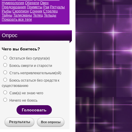
Нумерология
Обереги
Овен
Предсказания
Приметы
Рак
Ритуалы
Рыбы
Скорпион
Сонник
Стрелец
Тайны
Талисманы
Телец
Тельцы
Показать все теги
Опрос
Чего вы боитесь?
Остаться без супруга(и)
Боюсь смерти и старости
Стать непривлекательным(ой)
Боюсь остаться без средств к
существованию
Сам(а) не знаю чего
Ничего не боюсь
Голосовать
Результаты
Все опросы