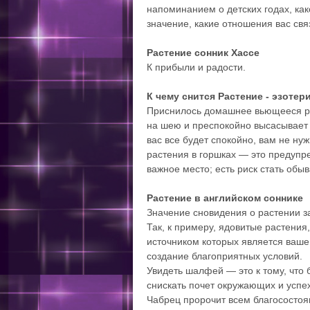
напоминанием о детских годах, ка
значение, какие отношения вас свя
Растение cонник Хассе
К прибыли и радости.
К чему снится Растение - эзотер
Приснилось домашнее вьющееся рас
на шею и преспокойно высасывает в
вас все будет спокойно, вам не ну
растения в горшках — это предуп
важное место; есть риск стать обы
Растение в английском соннике
Значение сновидения о растении зав
Так, к примеру, ядовитые растения, 
источником которых является ваш
создание благоприятных условий.
Увидеть шалфей — это к тому, что
снискать почет окружающих и успех
Чабрец пророчит всем благосостоя