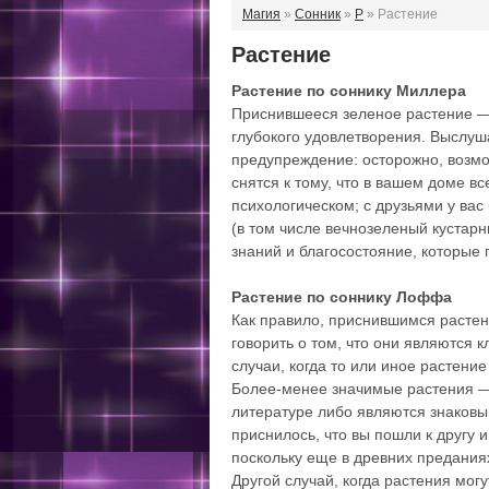
Магия
»
Сонник
»
Р
» Растение
Растение
Растение по соннику Миллера
Приснившееся зеленое растение — 
глубокого удовлетворения. Выслуш
предупреждение: осторожно, возмо
снятся к тому, что в вашем доме в
психологическом; с друзьями у ва
(в том числе вечнозеленый кустар
знаний и благосостояние, которые 
Растение по соннику Лоффа
Как правило, приснившимся растен
говорить о том, что они являются
случаи, когда то или иное растение
Более-менее значимые растения — 
литературе либо являются знаковы
приснилось, что вы пошли к другу 
поскольку еще в древних предания
Другой случай, когда растения мог