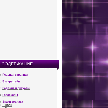
СОДЕРЖАНИЕ
☼
Главная страница
☼
В мире тайн
☼
Гадания и ритуалы
☼
Гороскопы
☼
Знаки зодиака
☼
~ Овен