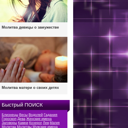
Молитва девицы о замужестве
Молитва матери о своих детях
Быстрый ПОИСК
Близнецы
Весы
Водолей
Гадания
Гороскоп
Дева
Женские имена
Заговоры
Камни
Козерог
Лев
Магия
Молитва
Молитвы
Мужские имена