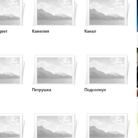
цвет
Камелия
Канал
Петрушка
Подсолнух