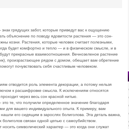
знак грядущих забот, которые приведут вас к ощущению
ать объяснение по поводу ядовитости растения — это сон-
жны козни. Растения, которые человек считает полезными,
сегда будет комфортно и тепло — и в физическом смысле, и в
с будут прекрасные взаимоотношения. Вечнозеленое растение
ник), произрастающее рядом с домом, обещает вам обретение
помогут почувствовать себя счастливым человеком.
иям отводится роль элемента декорации, а потому нельзя
 ключом к расшифровке смысла
.
К исключениям относятся
 проходит через весь сон красной нитью.
это те, что получили определенное значение благодаря
ми для вашего индивидуального опыта. К примеру, вам
и нашли его сидящим в зарослях болиголова. Эта деталь важна,
х болиголов связан одной цепью с самоубийством.
ут носить символический характер — это когда они служат