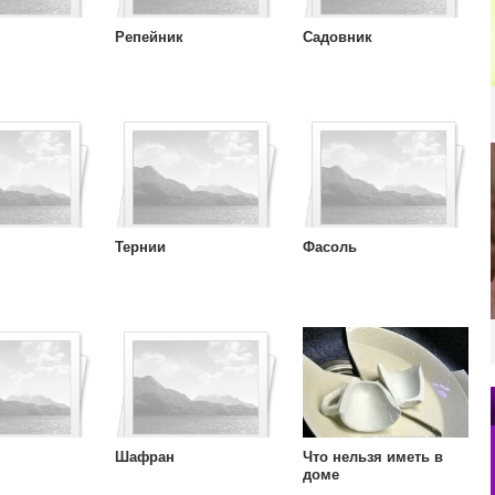
Репейник
Садовник
Тернии
Фасоль
Шафран
Что нельзя иметь в
доме