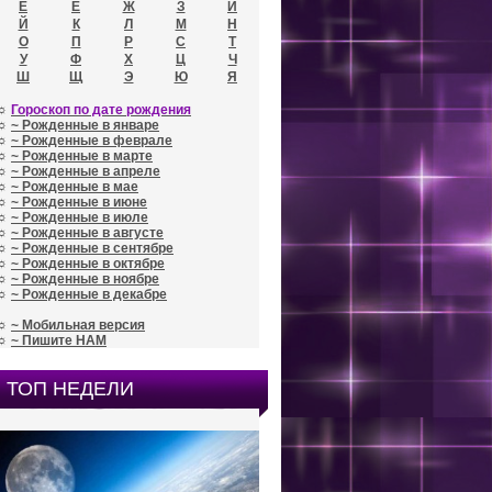
Е
Ё
Ж
З
И
Й
К
Л
М
Н
О
П
Р
С
Т
У
Ф
Х
Ц
Ч
Ш
Щ
Э
Ю
Я
☼
Гороскоп по дате рождения
☼
~ Рожденные в январе
☼
~ Рожденные в феврале
☼
~ Рожденные в марте
☼
~ Рожденные в апреле
☼
~ Рожденные в мае
☼
~ Рожденные в июне
☼
~ Рожденные в июле
☼
~ Рожденные в августе
☼
~ Рожденные в сентябре
☼
~ Рожденные в октябре
☼
~ Рожденные в ноябре
☼
~ Рожденные в декабре
☼
~ Мобильная версия
☼
~ Пишите НАМ
ТОП НЕДЕЛИ