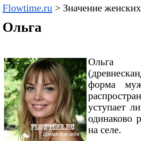
Flowtime.ru
> Значение женски
Ольга
Ольг
(древнеск
форма муж
распрост
уступает л
одинаково р
на селе.