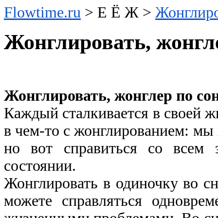
Flowtime.ru
> Е Ё Ж >
Жонглиро
Жонглировать, жонгл
Жонглировать, жонглер по с
Каждый сталкивается в своей ж
в чем-то с жонглированием: мы 
но вот справиться со всем
состоянии.
Жонглировать в одиночку во с
можете справляться одновре