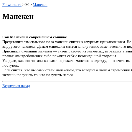
Flowtime.ru
> М >
Манекен
Манекен
Сон Манекен в современном соннике
Представителям сильного пола манекен снится к амурным приключениям. Не и
за другого человека. Дамам манекены снятся к получению замечательного по
Приснился оживший манекен — значит, кто-то из знакомых, игравших в ваши
правах или требованиях либо покажет себя с неожиданной стороны.
Увидели, как кто-то или вы сами наряжали манекен в одежду, — значит, в
поступок.
Если снится, что вы сами стали манекеном, это говорит о вашем стремлении 
желании получить то, что получить нельзя.
Вернуться назад