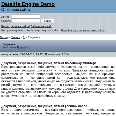
Datalife Engine Demo
Описание сайта
Логин:
Пароль:
Регистрация на сайте!
Забыли пароль?
Вы просматриваете мобильную версию сайта.
Перейти на полную версию сайта.
Магия
»
Сонник
»
Л
» Лицензия
Лицензия
Категория:
Сонник
/
Л
автор:
admin
| 27-08-2013, 13:47 | Просмотров: 1 244
Документ, разрешение, лицензия, патент по соннику Миллера
Если приснился какой-либо документ (лицензия, патент, разрешение на
что-то), вас ожидают дискуссии и потери. Замужняя женщина может
расстаться со своей природной веселостью. Увидеть во сне брачное
свидетельство — женщине такой сон предсказывает, что вскоре она
окажется в неприятной, унижающей ее гордость зависимости. Подписывать
некий документ — сон означает, что вы можете оказаться действующим
лицом административного или уголовного дела. Для успешного исхода вам
не удастся обойтись без помощи хорошего адвоката. В целом подписывать
во сне бумаги считается недобрым знаком.
Документ, разрешение, лицензия, патент | cонник Хассе
Во сне нашли документы — вас ждет непредвиденная прибыль; потеряли
— испытаете потрясение. Получить во сне патент — наяву получить