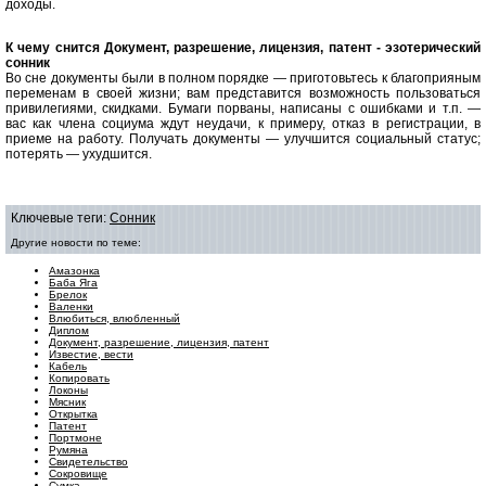
доходы.
К чему снится Документ, разрешение, лицензия, патент - эзотерический
сонник
Во сне документы были в полном порядке — приготовьтесь к благоприяным
переменам в своей жизни; вам представится возможность пользоваться
привилегиями, скидками. Бумаги порваны, написаны с ошибками и т.п. —
вас как члена социума ждут неудачи, к примеру, отказ в регистрации, в
приеме на работу. Получать документы — улучшится социальный статус;
потерять — ухудшится.
Ключевые теги:
Сонник
Другие новости по теме:
Амазонка
Баба Яга
Брелок
Валенки
Влюбиться, влюбленный
Диплом
Документ, разрешение, лицензия, патент
Известие, вести
Кабель
Копировать
Локоны
Мясник
Открытка
Патент
Портмоне
Румяна
Свидетельство
Сокровище
Сумка